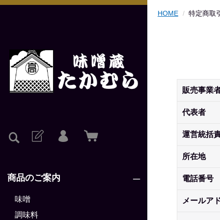
HOME
特定商取
販売事業
代表者
運営統括
所在地
商品のご案内
電話番号
味噌
メールア
調味料