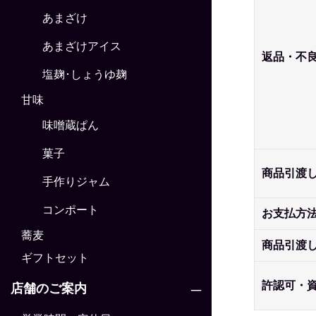
あまざけ
あまざけアイス
返品・不
塩麹･しょうゆ麹
甘味
味噌蔵ぱん
菓子
商品引渡
手作りジャム
コンポート
お支払方
蕎麦
商品引渡
ギフトセット
許認可・
店舗のご案内