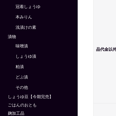
冠着しょうゆ
本みりん
浅漬けの素
漬物
味噌漬
品代金以
しょうゆ漬
粕漬
どぶ漬
その他
しょうゆ豆【今期完売】
ごはんのおとも
麹加工品