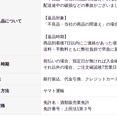
配送途中の破損などの事故がございま
【返品対象】
良品について
「不良品・当社の商品の間違え」の場
【返品時期】
商品到着後7日以内にご連絡があった
送料・手数料ともに弊社負担で早急に
前払いの場合、指定日が無ければ入金
し時期
それ以外の場合、ご注文確認後7営業
法
銀行振込、代金引換、クレジットカー
し方法
ヤマト運輸
免許名：酒類販売業免許
資格
免許番号：上田法1第３号