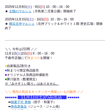
2025年11
月8日(
土
)・9日(
日
) 10：00～16：00
★
太陽のマルシェ
（月島第二児童公園）
開催終了
2025年11月15日(
土
)・16日(
日
) 10：00～16：00
★
横浜北仲マルシェ
（北仲ブリック＆ホワイト１階 歴史広場）
開催
終了
＼＼ 今年は2日間 ／／
11月1日
(
土
)2
日(
日
)
9：00～16：00
千曲市店舗にて
秋まつり
を開催！
■
自家製品2割引き
■
秋まつり限定商品販売
■
オリジナル人気商品特価販売
■
豚汁販売（数量限定）
※『
みそすくい取り
』はありません。
＼
＼
県内人気店＆キッチンカー美味しいもの販売 ／
／
11月1日(土)のみ出店
■
■
■
■
■
■
■
■
■
■
■
■
➡
御菓子司 青柳
（団子・和菓子）
➡
寿高原食品
（ジュース・ジャム他）