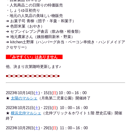
・人気商品この日限りの特価販売
・しょうゆ豆初売り
・地元の人気店の美味しい物販売
➔ お菓子司 青柳（団子・羊羹・和菓子）
➔ 色部米菓（おやき）
➔ セブンイレブン戸倉店（飲み物・軽食類）
➔ 地元農家さん（姨捨棚田新米・野菜）
➔ kitchen土野庫（ハンバーグ弁当・ベーコン串焼き・ハンドメイドア
クセサリー）
「みそすくい」はありません
他、決まり次第随時更新します♪
■□■□
■□■□
■□■□
■□■□
■□■□
■□■
2023年10
月14日(
土
)・15日(
日
) 10：00～16：00
★
太陽のマルシェ
（月島第二児童公園）開催終了
2023年10月21日(
土
)・22日(
日
) 10：00～16：00
★
横浜北仲マルシェ
（北仲ブリック＆ホワイト１階 歴史広場）開催
終了
2023年10月28日(
土
)・29日(
日
) 11：00～16：00