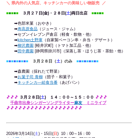
＼
県内外の
人気店
、
キッチンカー
の美味しい物販売
／
■
■
■
■
■
３月２７日(金)・２８日(
土
)両日出店
■
■
■
■
■
➡色部米菓（おやき）
➡
寿高原食品
（ジュース・ジャム）
➡セブンイレブン戸倉店（軽食・飲物・他）
➡
kitchen土野庫
（自家製ベーコン串・弁当・デザート）
➡
柳沢農園
[軽井沢町]（トマト加工品・他）
➡
田中農園
[静岡県掛川市]（深蒸し茶・ほうじ茶・茶飴・他）
■
■
■
■
■
■
■
■
■
３月２８日（
土
）のみ
■
■
■
■
■
■
■
■
■
➡森農園
（採れたて野菜）
➡
お菓子司 青柳
（団子・和菓子）
➡
キッチンカ―給食当番
（あげパン）
🎵
🎵
🎵
３月２８日(
土
)
１４：００～１５：００
🎵
🎵
🎵
千曲市出身シンガーソングライター
麻友
ミニライブ
🎵
🎵
🎵
🎵
🎵
🎵
🎵
🎵
🎵
🎵
🎵
🎵
🎵
🎵
🎵
🎵
🎵
🎵
🎵
2026年3月14日(
土
)・15日(
日
) 10：00～16：00