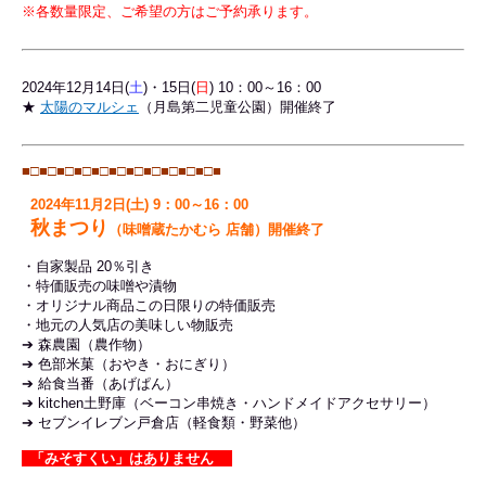
※各数量限定、ご希望の方はご予約承ります。
2024年12
月14日(
土
)・15日(
日
) 10：00～16：00
★
太陽のマルシェ
（月島第二児童公園）開催終了
■□■□
■□■□
■□■□
■□■□
■□■□
■□■
2024年11月2日(土) 9：00～16：00
秋まつり
（味噌蔵たかむら 店舗）開催終了
・自家製品 20％引き
・特価販売の味噌や漬物
・オリジナル商品この日限りの特価販売
・地元の人気店の美味しい物販売
➔ 森農園（農作物）
➔ 色部米菓（おやき・おにぎり）
➔ 給食当番（あげぱん）
➔ kitchen土野庫（ベーコン串焼き・ハンドメイドアクセサリー）
➔ セブンイレブン戸倉店（軽食類・野菜他）
「みそすくい」はありません