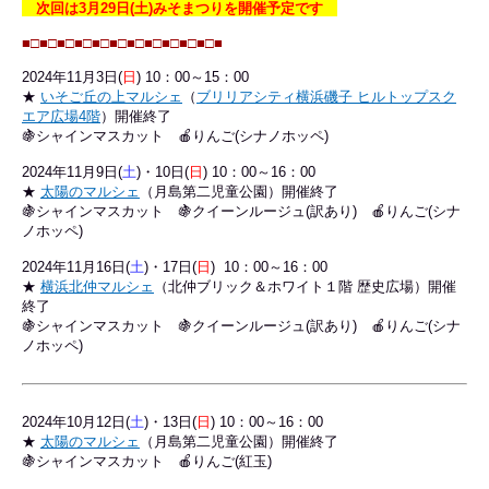
次回は3月29日(土)みそまつりを開催予定です
■□■□
■□■□
■□■□
■□■□
■□■□
■□■
2024年11月3
日(
日
) 10：00～15：00
★
いそご丘の上マルシェ
（
ブリリアシティ横浜磯子 ヒルトップスク
エア広場4階
）開催終了
🍇シャインマスカット 🍎りんご(シナノホッペ)
2024年11
月9日(
土
)・10日(
日
) 10：00～16：00
★
太陽のマルシェ
（月島第二児童公園）開催終了
🍇シャインマスカット 🍇クイーンルージュ(訳あり) 🍎りんご(シナ
ノホッペ)
2024年11月16日(
土
)・17日(
日
) 10：00～16：00
★
横浜北仲マルシェ
（北仲ブリック＆ホワイト１階 歴史広場）開催
終了
🍇シャインマスカット
🍇クイーンルージュ(訳あり)
🍎りんご(シナ
ノホッペ)
2024年10
月12日(
土
)・13日(
日
) 10：00～16：00
★
太陽のマルシェ
（月島第二児童公園）開催終了
🍇シャインマスカット 🍎りんご(紅玉)