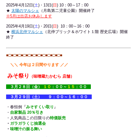
2025年4
月12日(
土
)・13日(
日
) 10：00～17：00
★
太陽のマルシェ
（月島第二児童公園）開催終了
※5月は出店お休みします
2025年4月19日(
土
)・20日(
日
) 10：00～16：00
★
横浜北仲マルシェ
（北仲ブリック＆ホワイト１階 歴史広場）開催
終了
■□■□
■□■□
■□■□
■□■□
■□■□
■□■
＼＼
今年は２日間やります ／／
みそ祭り
（味噌蔵たかむら 店舗）
３月２８日（金）
１０
：００
～
１５
：００
３月２９日（土）
９：００～１６：００
・春恒例『
みそすくい取り
』
・
自
家製品 20％引き
・人気商品この日限りの
特価販売
・
ガラガラくじ抽選会
・
味噌汁の振る舞い