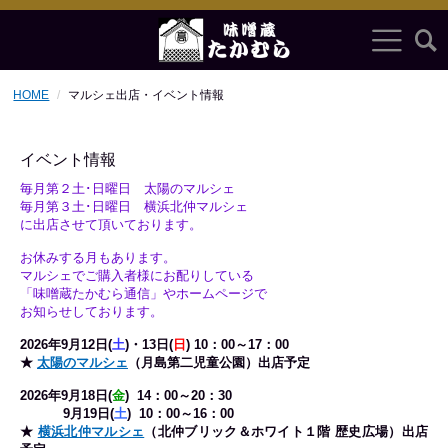
HOME
マルシェ出店・イベント情報
イベント情報
毎月第２土･日曜日 太陽のマルシェ
毎月第３土･日曜日 横浜北仲マルシェ
に出店させて頂いております。
お休みする月もあります。
マルシェでご購入者様にお配りしている
「味噌蔵たかむら通信」やホームページで
お知らせしております。
2026年9
月12日(
土
)・13
日(
日
) 10：00～17：00
★
太陽のマルシェ
（月島第二児童公園）出店予定
2026年9
月18日(
金
)
14：00～20：30
9
月19日
(
土
) 10：00～16：00
★
横浜北仲マルシェ
（北仲ブリック＆ホワイト１階 歴史広場）
出店