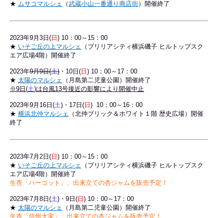
★
ムサコマルシェ
（
武蔵小山一番通り商店街
）開催終了
2023年9
月3
日(
日
) 10：00～15：00
★
いそご丘の上マルシェ
（ブリリアシティ横浜磯子 ヒルトップスク
エア広場4階）開催終了
2023年
9
月9日(
土
)
・10日(
日
) 10：00～17：00
★
太陽のマルシェ
（月島第二児童公園）開催終了
※9日(
土
)は台風13号接近の影響により開催中止
2023年9月16日(
土
)・17日(
日
) 10：00～16：00
★
横浜北仲マルシェ
（北仲ブリック＆ホワイト１階 歴史広場）開催
終了
2023年7
月2
日(
日
) 10：00～15：00
★
いそご丘の上マルシェ
（ブリリアシティ横浜磯子 ヒルトップスク
エア広場4階）開催終了
生杏「ハーコット」、出来立ての杏ジャムを販売予定！
2023年7
月8日(
土
)・9日(
日
) 10：00～17：00
★
太陽のマルシェ
（月島第二児童公園）開催終了
生杏「信州大実」、出来立ての杏ジャムを販売予定！