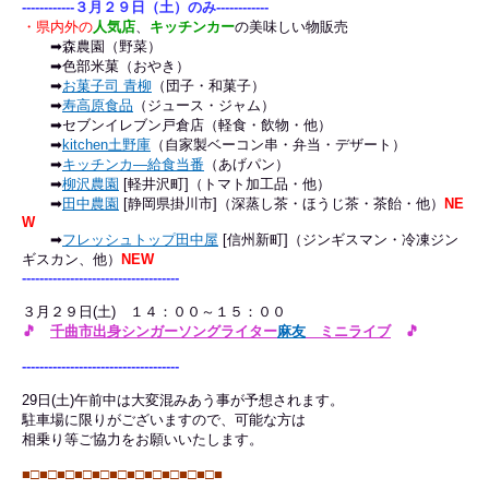
-
-----------３月２９日（土）のみ
------------
・県内外の
人気店
、
キッチンカー
の美味しい物販売
➡森農園（野菜）
➡色部米菓（おやき）
➡
お菓子司 青柳
（団子・和菓子）
➡
寿高原食品
（ジュース・ジャム）
➡セブンイレブン戸倉店（軽食・飲物・他）
➡
kitchen土野庫
（自家製ベーコン串・弁当・デザート）
➡
キッチンカ―給食当番
（あげパン）
➡
柳沢農園
[軽井沢町]（トマト加工品・他）
➡
田中農園
[静岡県掛川市]（深蒸し茶・ほうじ茶・茶飴・他）
NE
W
➡
フレッシュトップ
田中
屋
[信州新町]（ジンギスマン・冷凍ジン
ギスカン、他）
NEW
------------
------------
------------
３月２９日(土)
１４：００～１５：００
🎵
千曲市出身シンガーソングライター
麻友
ミニライブ
🎵
------------
------------
------------
29日(土)午前中は大変混みあう事が予想されます。
駐車場に限りがございますので、可能な方は
相乗り等ご協力をお願いいたします。
■□■□
■□■□
■□■□
■□■□
■□■□
■□■