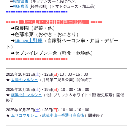
➡
給食当番
（キッチンカ―：あげパン）
➡
柳沢農園
[軽井沢町]（トマトジュース・加工品）
■
■
■
■
■
■
■
■
■
■
■
■
■
■
■
■
■
■
■
■
■
■
■
■
■
■
1日(土)・2日(日)両日出店
■
■
■
■
■
■
■
■
■
■
➡森農園（野菜・他）
➡色部米菓（おやき・おにぎり）
➡
kitchen土野庫
（自家製ベーコン串・弁当・デザー
ト）
➡セブンイレブン戸倉（軽食・飲物他）
■
■
■
■
■
■
■
■
■
■
■
■
■
■
■
■
■
■
■
■
■
■
■
■
■
■
2025年10
月11日(
土
)・12日(
日
) 10：00～16：00
★
太陽のマルシェ
（月島第二児童公園）
開催終了
2025年10月18日(
土
)・19日(
日
) 10：00～16：00
★
横浜北仲マルシェ
（北仲ブリック＆ホワイト１階 歴史広場）
開催
終了
2025年10月25日(
土
)・26日(
日
) 10：00～16：00
★
ムサコマルシェ
（
武蔵小山一番通り商店街
）開催終了