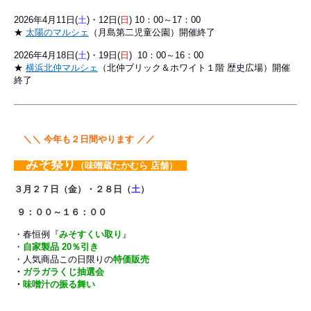
2026年4
月11日(
土
)・12日(
日
) 10：00～17：00
★
太陽のマルシェ
（月島第二児童公園）開催終了
2026年4月18日(
土
)・19日(
日
) 10：00～16：00
★
横浜北仲マルシェ
（北仲ブリック＆ホワイト１階 歴史広場）
開催
終了
＼＼
今年も２
日間やります ／／
みそ祭り
（味噌蔵たかむら 店舗）
３月２７日（金）
・２８日（
土
）
９：００～１６：００
・春恒例『
みそすくい取り
』
・
自
家製品 20％引き
・人気商品この日限りの
特価販売
・
ガラガラくじ抽選会
・
味噌汁の振る舞い