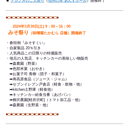
★
ナガノきのこ大祭り
（
信州の幸 あんずホール
）開催終了
■□■□
■□■□
■□■□
■□■□
■□■□
■□■
2024年3月30日(土) 9：00～16：00
みそ祭り
（味噌蔵たかむら 店舗）開催終了
・春恒例『みそすくい』
・自家製品 20％引き
・人気商品この日限りの特価販売
・地元の人気店、キッチンカーの美味しい物販売
➡森農園（野菜）
➡色部米菓（おやき）
➡お菓子司 青柳（団子・和菓子）
➡寿高原食品（ジュース・ジャム）
➡セブンイレブン戸倉店（軽食・飲物・他）
➡kitchen土野庫（軽食他）
➡キッチンカ―給食当番（あげパン）
➡柳沢農園[軽井沢町]（トマト加工品・他）
➡森農園（生野菜・他）
■□■□
■□■□
■□■□
■□■□
■□■□
■□■