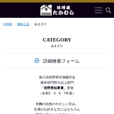
HOME
麹加工品
あまざけ
CATEGORY
あまざけ
詳細検索フォーム
第八回長野県甘酒鑑評会
精米部門85％以上部門
『
長野県知事賞
』受賞
（令和2・4・6・7年度）
米麴の自然のやさしい甘み。
甘酒がお好きな方にはもちろん