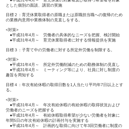
とした個別の面談、講習の実施
目標２：育児休業取得者の原職または原職担当職への復帰のため
の業務内意用や業務体制の見直しをする。
<対策>
●平成31年4月～ 労働者の具体的なニーズを把握、検討開始
●平成31年4月～ 育児休業取得者に対する情報提供を実施
目標３：子育て中の労働者に対する所定外労働を制限する。
<対策>
●平成31年4月～ 所定外労働削減のための勤務体制の見直し
●平成31年4月～ ミーティング等により、社員に対し制度の
趣旨を周知する
目標４：年次有給休暇の取得日数を1人当たり平均年7日以上とす
る。
<対策>
●平成31年4月～ 年次有給休暇の有給休暇の取得状況および
労働者のニーズを把握する
●平成31年4月～ 有給休暇取得希望が少ない労働者を対象に
年間5日の年次有給休暇の計画付与を実施する
●平成31年4月～ 計画的な取得に向けて年3回労働者に制度の