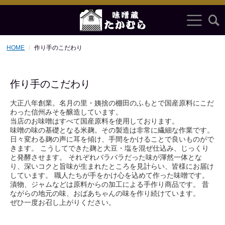
HOME
作り手のこだわり
作り手のこだわり
大正八年創業。名月の里・姨捨の棚田のふもとで国産原料にこだ
わった信州みそを醸造しています。
当店のお味噌はすべて国産原料を使用しております。
味噌の味の基礎となる米麹。その製造は非常に繊細な作業です。
日々変わる麹の声に耳を傾け、手間をかけることで良いものがで
きます。 こうしてできた麹と大豆・塩を混ぜ仕込み、じっくり
と発酵させます。 それぞれバラバラだった味が渾然一体とな
り、深いコクと旨味が生まれたところを見計らい、皆様にお届け
しています。 職人たちが手をかけ心を込めて作った味噌です。
漬物、ジャムなどは原料からの加工による手作り商品です。 昔
ながらの地元の味、おばあちゃんの味を作り続けています。
ぜひ一度お召し上がりください。