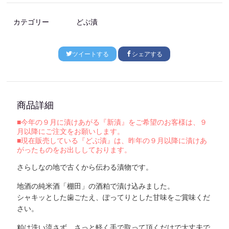
カテゴリー
どぶ漬
ツイートする
シェアする
商品詳細
■今年の９月に漬けあがる『新漬』をご希望のお客様は、９
月以降にご注文をお願いします。
■現在販売している『どぶ漬』は、昨年の９月以降に漬けあ
がったものをお出ししております。
さらしなの地で古くから伝わる漬物です。
地酒の純米酒「棚田」の酒粕で漬け込みました。
シャキッとした歯ごたえ、ぽってりとした甘味をご賞味くだ
さい。
粕は洗い流さず、さっと軽く手で取って頂くだけで大丈夫で