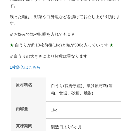
す。
残った粕は、野菜や白身魚などを漬けてお召し上がり頂けま
す。
※お好みで塩や味噌を入れてもＯＫ
★
白うりが約10枚前後(1kg
)と粕が500g入っています
★
※白うりの大きさにより枚数は異なります
1枚袋入はこちら
原材料名
白うり(長野県産)、漬け原材料(酒
粕、食塩、砂糖、焼酎)
内容量
1kg
賞味期間
製造日より6ヶ月