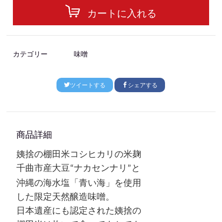
カートに入れる
カテゴリー
味噌
ツイートする
シェアする
商品詳細
姨捨の棚田米コシヒカリ
の米麹
千曲市産大豆
ナカセンナリ
“
”と
沖縄の海水塩「青い海」を使用
した
限定
天然醸造味噌。
日本遺産にも認定された
姨捨の