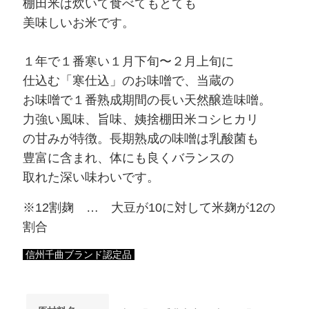
棚田米は炊いて食べても
とても
美味
しいお米です
。
１
年で
１
番寒い
１
月下旬〜
２
月上旬に
仕込
む
「寒仕込」の
お味噌で、
当蔵の
お味噌で
１
番熟成期間の長い天然
醸造味噌
。
力強い風味、旨味、
姨捨
棚田米
コシヒカリ
の甘みが特徴。
長期熟成の味噌
は乳酸菌も
豊富に含まれ、体
にも良く
バラ
ンスの
取れた
深い味わいです。
※12割麹 … 大豆が10に対して米麹が12の
割合
信州千曲ブランド認定品