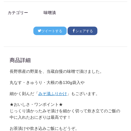
カテゴリー
味噌漬
ツイートする
シェアする
商品詳細
長野県産の野菜を、当蔵自慢の味噌で漬けました。
丸なす・きゅうり・大根の各130g袋入や
細かく刻んだ「
みそ漬ふりかけ
」もございます。
★おいしさ・ワンポイント★
じっくり漬かったみそ漬けを細かく切って炊き立てのご飯の
中に入れたおにぎりは最高です！
お茶漬けや炊き込みご飯にもどうぞ。