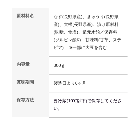
原材料名
なす(長野県産)、きゅうり(長野県
産)、大根(長野県産)、漬け原材料
(味噌、食塩)、還元水飴／保存料
(ソルビン酸K)、甘味料(甘草、ステ
ビア) ※一部に大豆を含む
内容量
300ｇ
賞味期間
製造日より6ヶ月
保存方法
要冷蔵(10℃以下)で保存してくださ
い。