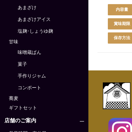
あまざけ
内容量
あまざけアイス
賞味期限
塩麹･しょうゆ麹
保存方法
甘味
味噌蔵ぱん
菓子
手作りジャム
コンポート
蕎麦
ギフトセット
店舗のご案内