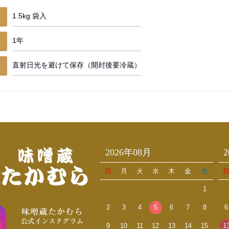
1.5kg 袋入
1年
直射日光を避けて保存（開封後要冷蔵）
2026年08月
日
月
火
水
木
金
土
1
2
3
4
5
6
7
8
6
9
10
11
12
13
14
15
1