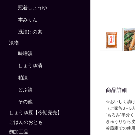
冠着しょうゆ
本みりん
浅漬けの素
漬物
味噌漬
しょうゆ漬
粕漬
商品詳細
どぶ漬
その他
☆おいしく漬
（ご家族3～5
しょうゆ豆【今期完売】
”もろみ”半分
きゅうりなら
ごはんのおとも
冷蔵庫での使
麹加工品