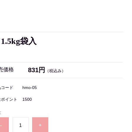
.5kg袋入
831円
売価格
（税込み）
品コード
hmo-05
量ポイント
1500
量
-
+