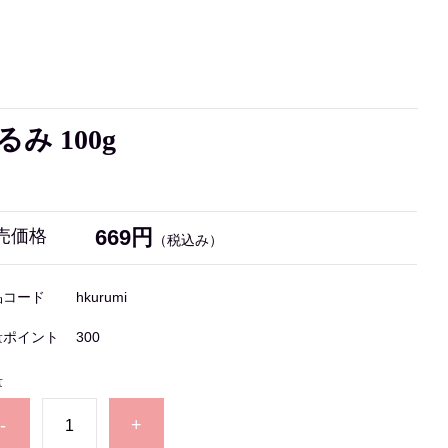
 100g
669円
売価格
（税込み）
品コード
hkurumi
量ポイント
300
量
-
+