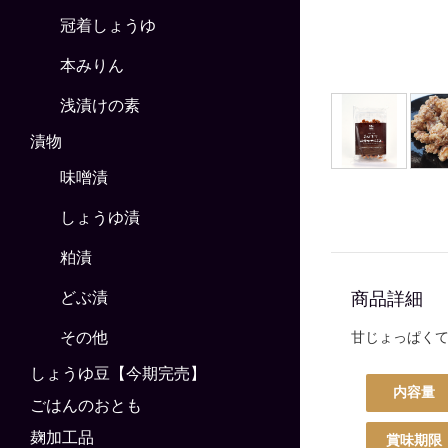
冠着しょうゆ
本みりん
浅漬けの素
漬物
味噌漬
しょうゆ漬
粕漬
商品詳細
どぶ漬
その他
甘じょっぱく
しょうゆ豆【今期完売】
内容量
ごはんのおとも
麹加工品
賞味期限