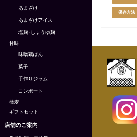
あまざけ
保存方法
あまざけアイス
塩麹･しょうゆ麹
甘味
味噌蔵ぱん
菓子
手作りジャム
コンポート
蕎麦
ギフトセット
店舗のご案内