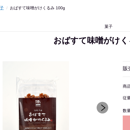
子
おばすて味噌がけくるみ 100g
菓子
おばすて味噌がけくるみ
販
商
従
数