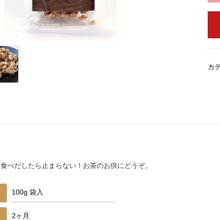
カ
て食べだしたら止まらない！お茶のお供にどうぞ。
100g 袋入
2ヶ月