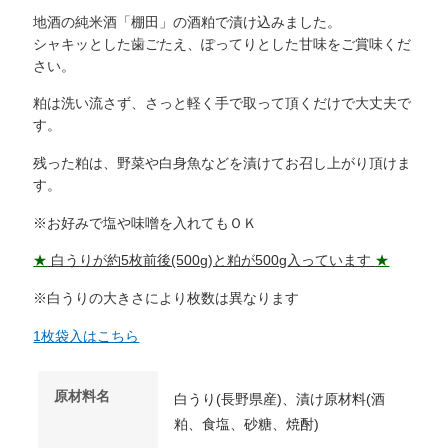
地酒の純米酒「棚田」の酒粕で漬け込みました。
シャキッとした歯ごたえ、ぽってりとした甘味をご賞味くだ
さい。
粕は洗い流さず、さっと軽く手で取って頂くだけで大丈夫で
す。
残った粕は、野菜や白身魚などを漬けてお召し上がり頂けま
す。
※お好みで塩や味噌を入れてもＯＫ
★
白うりが約5枚前後(500g)と粕が500g入っています
★
※白うりの大きさにより枚数は異なります
1枚袋入はこちら
原材料名
白うり(長野県産)、漬け原材料(酒
粕、食塩、砂糖、焼酎)