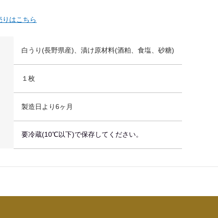
量売りはこちら
白うり(長野県産)、漬け原材料(酒粕、食塩、砂糖)
１枚
製造日より6ヶ月
要冷蔵(10℃以下)で保存してください。