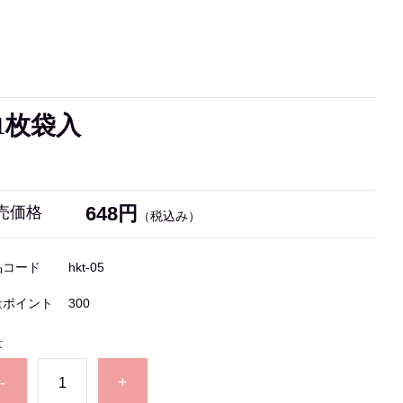
 1枚袋入
648円
売価格
（税込み）
品コード
hkt-05
量ポイント
300
量
-
+