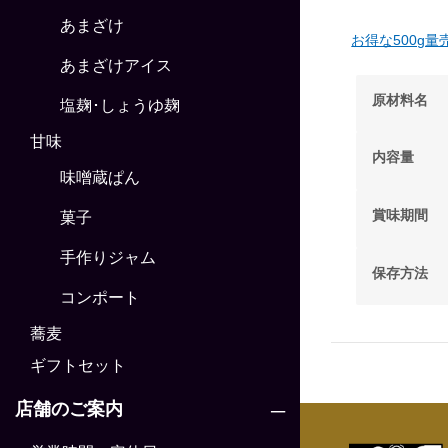
あまざけ
お得な500g
あまざけアイス
原材料名
塩麹･しょうゆ麹
甘味
内容量
味噌蔵ぱん
賞味期間
菓子
手作りジャム
保存方法
コンポート
蕎麦
ギフトセット
店舗のご案内