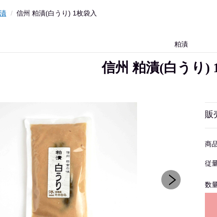
漬
信州 粕漬(白うり) 1枚袋入
粕漬
信州 粕漬(白うり)
販
商
従
数