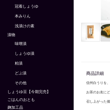
冠着しょうゆ
本みりん
浅漬けの素
漬物
味噌漬
しょうゆ漬
粕漬
商品詳細
どぶ漬
その他
信州白うりを
しょうゆ豆【今期完売】
お茶のお友に
ごはんのおとも
召し上がった
麹加工品