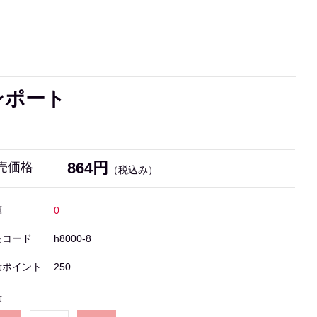
ンポート
864円
売価格
（税込み）
庫
0
品コード
h8000-8
量ポイント
250
量