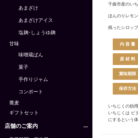
千曲市産のい
あまざけ
ほんのりレモ
あまざけアイス
残ったシロッ
塩麹･しょうゆ麹
甘味
内 容 量
味噌蔵ぱん
原 材 料
菓子
賞味期限
手作りジャム
保存方法
コンポート
蕎麦
いちじくの効
ギフトセット
いちじくは ビ
にするという体
店舗のご案内