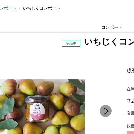
ンポート
いちじくコンポート
コンポート
いちじくコ
販
在
商
従
数