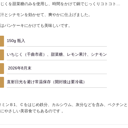
ちじくを甜菜糖のみを使用し、時間をかけて鍋でじっくりコトコト…
ン汁とシナモンを効かせて、爽やかに仕上げました。
プはパンケーキにかけても美味しいです。
150g 瓶入
いちじく（千曲市産）、甜菜糖、レモン果汁、シナモン
2026年8月末
直射日光を避け常温保存（開封後は要冷蔵）
用
タミンＢ1、Ｃをはじめ鉄分、カルシウム、灰分などを含み、ペクチン
にやさしい美容食でもあるのです 。