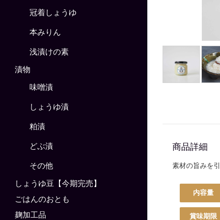
冠着しょうゆ
本みりん
浅漬けの素
漬物
味噌漬
しょうゆ漬
粕漬
商品詳細
どぶ漬
その他
素材の旨みを
しょうゆ豆【今期完売】
内容量
ごはんのおとも
麹加工品
賞味期限