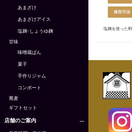
あまざけ
保存方法
あまざけアイス
塩麹を使った
塩麹･しょうゆ麹
甘味
味噌蔵ぱん
菓子
手作りジャム
コンポート
蕎麦
ギフトセット
店舗のご案内