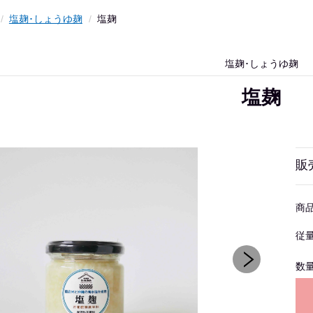
塩麹･しょうゆ麹
塩麹
塩麹･しょうゆ麹
塩麹
販
商
従
数