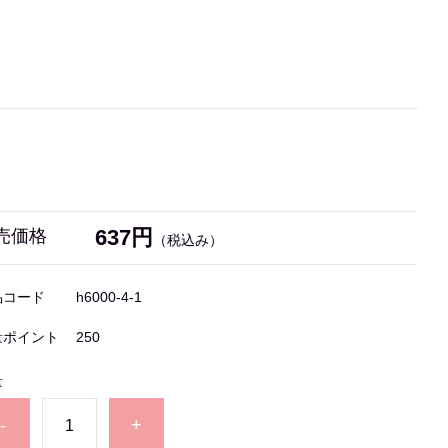
637円
売価格
（税込み）
品コード
h6000-4-1
量ポイント
250
量
-
+